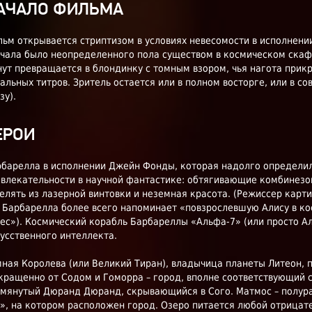
АЧАЛО ФИЛЬМА
ьм открывается стриптизом в условиях невесомости в исполнении
чала было неопределенного пола существом в космическом скаф
ут превращается в блондинку с томным взором, чья нагота прик
альных титров. Зритель остается или в полном восторге, или в с
зу).
ЕРОИ
барелла в исполнении Джейн Фонды, которая надолго определи
влекательности в научной фантастике: обтягивающие комбинезо
елять из лазерной винтовки и неземная красота. (Режиссер карт
 Барбарелла более всего напоминает «повзрослевшую Алису в к
ес»). Космический корабль Барбареллы «Альфа-7» (или просто Ал
усственного интеллекта.
ная Королева (или Великий Тиран), владычица планеты Литеон,
кращенно от Содом и Гоморра – город, вполне соответствующий 
мянутый Дюранд Дюранд, скрывающийся в Сого. Матмос – полур
», на котором расположен город. Озеро питается любой отрицате