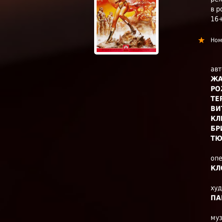
в р
16
Ном
авт
ЖА
РО
ТЕ
ВИ
КЛ
БР
ТЮ
оп
КЛ
ху
ПА
му