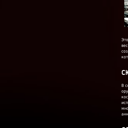
Это
вес
соз
кот
С
В 
ору
кос
исп
мно
ан