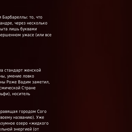
 Барбареллы: то, что
андре, через несколько
рыта лишь буквами
овершенном ужасе (или все
ла стандарт женской
ны, умение ловко
ины Роже Вадим заметил,
осмической Стране
ьфи), носитель
 правящая городом Сого
своему названию). Уже
азумное озеро «жидкого
льной энергией (от