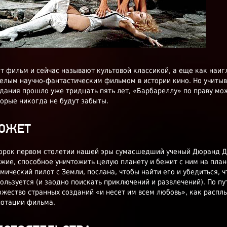
т фильм и сейчас называют культовой классикой, а еще как наи
елым научно-фантастическим фильмом в истории кино. Но учитыва
дания прошло уже тридцать пять лет, «Барбареллу» по праву мо
орые никогда не будут забыты.
ЮЖЕТ
сорок первом столетии нашей эры сумасшедший ученый Дюранд 
жие, способное уничтожить целую планету и бежит с ним на план
мический пилот с Земли, послана, чтобы найти его и убедиться, 
ользуется (и заодно поискать приключений и развлечений). По пу
жество странных созданий «и несет им всем любовь», как расплы
нотации фильма.