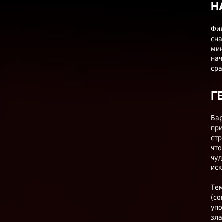
Н
Фил
сна
мин
нач
сра
Г
Бар
при
стр
что
чуд
иск
Тем
(со
упо
зла