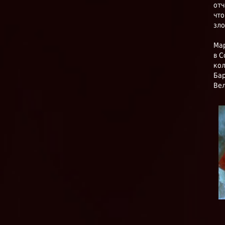
отч
что
зло
Мар
в С
кол
Бар
Вел