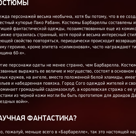
ОСТЮМЫ
жда персонажей весьма необычна, хотя бы потому, что в ее соз
естный кутюрье Пако Рабанн. Костюмы Барбареллы составлены и
ишей фантастической одежды, позаимствованных еще из комиксо
ияже отразилась странный, хотя порой и весьма интересный стиль
ющей свойство повторяться, периодически происходит возвраще
аму героиню, кроме эпитета «силиконовая», часто награждают т
щина 60-х».
гие персонажи одеты не менее странно, чем Барбарелла. Костю
званные выражать ее величие и могущество, состоят в основном 
ных кружев, на ангеле, вместо положенной белой хламиды, имее
льев и набедренная повязка. Город Сого одеждой жителей и св
поминает громадныйй садомазоклуб, а королевская стража с ее
стами из черной кожи могли бы быть прототипом для дроидов Д
ездных войн».
АУЧНАЯ ФАНТАСТИКА?
о, пожалуй, меньше всего в «Барбарелле», так это настоящей на