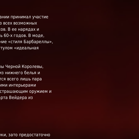
дании принимал участие
з всех возможных
в. В ее нарядах и
 60-х годов. В моде,
ние «стиля Барбареллы»,
итулом «идеальная
мы Черной Королевы,
из нижнего белья и
тся всего лишь пара
оими интерьерами
 устрашающим оружием и
арта Вейдера из
уки, зато предостаточно