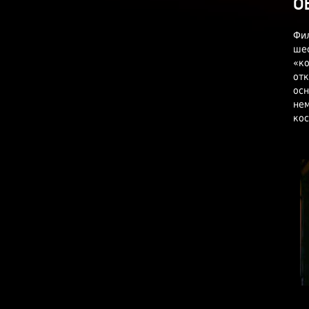
О
Фил
шес
«ко
отк
осн
нем
ко