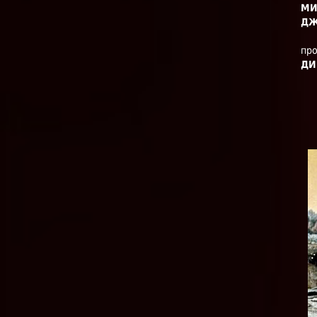
МИ
ДЖ
пр
ДИ