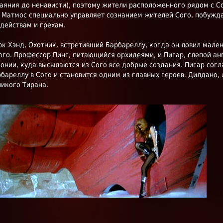
аяния до ненависти), поэтому жители расположенного рядом с С
 Матмос специально управляет сознанием жителей Сого, побужда
действам и грехам.
к Хэнд, Охотник, встретивший Барбареллу, когда он ловил мале
ого. Профессор Пинг, питающийся орхидеями, и Пигар, слепой анг
онии, куда высылаются из Сого все добрые создания. Пигар сог
бареллу в Сого и становится одним из главных героев. Дилдано,
икого Тирана.