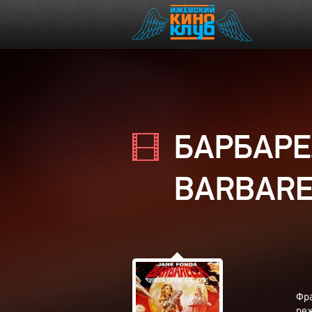
БАРБАР
BARBAR
Фра
ре