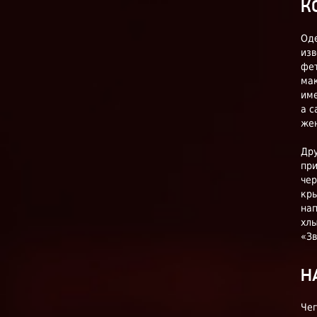
К
Оде
изв
фет
мак
име
а с
жен
Дру
при
чер
кры
на
хлы
«Зв
Н
Чег