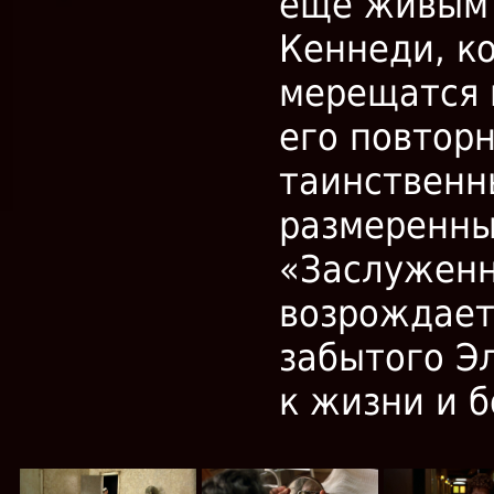
ещё живым
Кеннеди, к
мерещатся 
его повторн
таинственн
размеренны
«Заслуженн
возрождает
забытого Э
к жизни и б