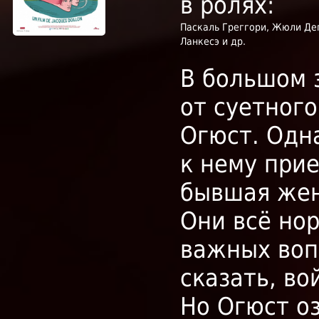
в ролях:
Паскаль Греггори, Жюли Деп
Ланкесэ и др.
В большом 
от суетног
Огюст. Одн
к нему при
бывшая жен
Они всё но
важных воп
сказать, во
Но Огюст оз