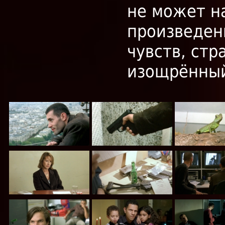
не может н
произведени
чувств, стр
изощрённый