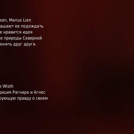
een, Marius Lien
глашают ее подождать
не нравится идея
не природы Северной
онять друг друга.
e Wisth
диция Рагнара и Агнес
ирующую правду о своем