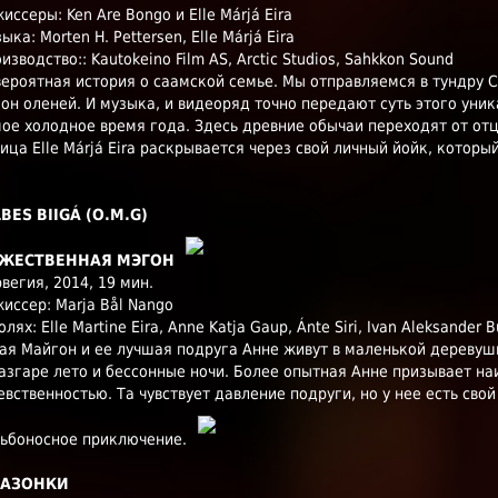
иссеры: Ken Are Bongo и Elle Márjá Eira
ыка: Morten H. Pettersen, Elle Márjá Eira
изводство:: Kautokeino Film AS, Arctic Studios, Sahkkon Sound
ероятная история о саамской семье. Мы отправляемся в тундру 
он оленей. И музыка, и видеоряд точно передают суть этого уни
ое холодное время года. Здесь древние обычаи переходят от отц
ица Elle Márjá Eira раскрывается через свой личный йойк, которы
LBES BIIGÁ (O.M.G)
ЖЕСТВЕННАЯ МЭГОН
вегия, 2014, 19 мин.
иссер: Marja Bål Nango
олях: Elle Martine Eira, Anne Katja Gaup, Ánte Siri, Ivan Aleksander B
я Майгон и ее лучшая подруга Анне живут в маленькой деревушк
азгаре лето и бессонные ночи. Более опытная Анне призывает на
евственностью. Та чувствует давление подруги, но у нее есть свой
ьбоносное приключение.
АЗОНКИ