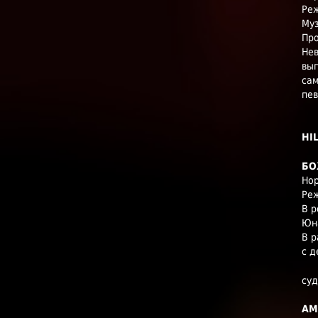
Реж
Муз
Про
Нев
выг
сам
пев
HI
БО
Нор
Реж
В р
Юна
В р
с д
суд
АМ