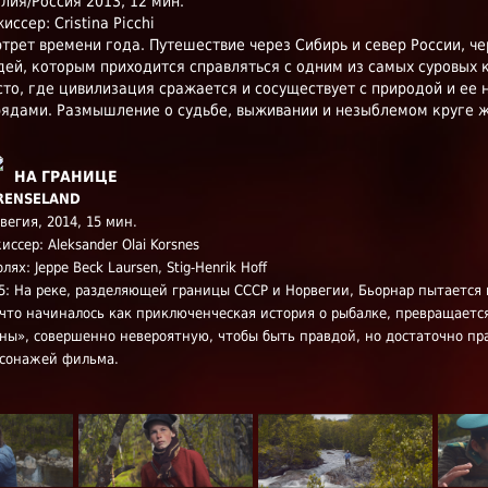
лия/Россия 2013, 12 мин.
иссер: Cristina Picchi
трет времени года. Путешествие через Сибирь и север России, че
ей, которым приходится справляться с одним из самых суровых 
то, где цивилизация сражается и сосуществует с природой и е
ядами. Размышление о судьбе, выживании и незыблемом круге ж
НА ГРАНИЦЕ
GRENSELAND
вегия, 2014, 15 мин.
иссер: Aleksander Olai Korsnes
олях: Jeppe Beck Laursen, Stig-Henrik Hoff
5: На реке, разделяющей границы СССР и Норвегии, Бьорнар пытается 
 что начиналось как приключенческая история о рыбалке, превращаетс
ны», совершенно невероятную, чтобы быть правдой, но достаточно п
сонажей фильма.