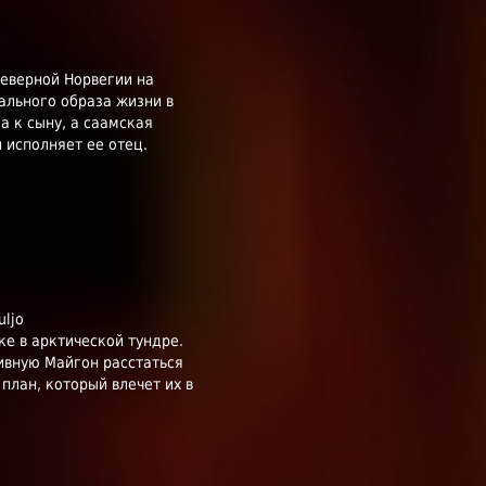
Северной Норвегии на
кального образа жизни в
а к сыну, а саамская
й исполняет ее отец.
uljo
е в арктической тундре.
ивную Майгон расстаться
 план, который влечет их в