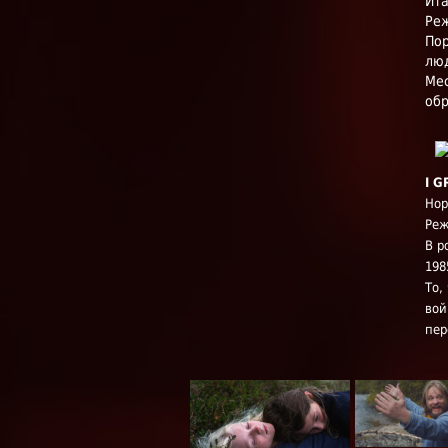
Ита
Реж
Пор
люд
Мес
обр
I 
Нор
Реж
В р
198
То,
вой
пер