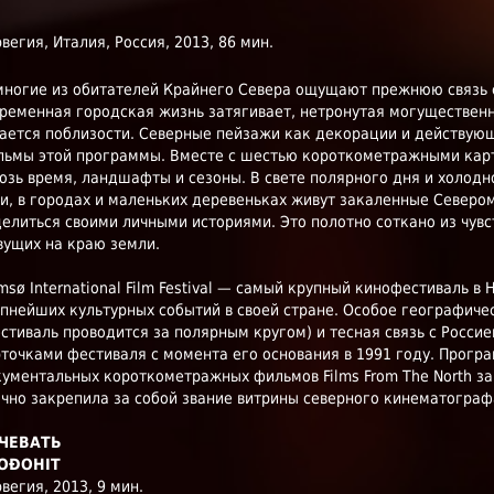
вегия, Италия, Россия, 2013, 86 мин.
ногие из обитателей Крайнего Севера ощущают прежнюю связь с
ременная городская жизнь затягивает, нетронутая могуществен
ается поблизости. Северные пейзажи как декорации и действу
льмы этой программы. Вместе с шестью короткометражными кар
озь время, ландшафты и сезоны. В свете полярного дня и холод
и, в городах и маленьких деревеньках живут закаленные Северо
елиться своими личными историями. Это полотно соткано из чув
вущих на краю земли.
msø International Film Festival — самый крупный кинофестиваль в 
пнейших культурных событий в своей стране. Особое географич
стиваль проводится за полярным кругом) и тесная связь с Росси
точками фестиваля с момента его основания в 1991 году. Прогр
ументальных короткометражных фильмов Films From The North з
чно закрепила за собой звание витрины северного кинематограф
ЧЕВАТЬ
OĐOHIT
вегия, 2013, 9 мин.