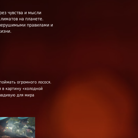
рез чувства и мысли
климатов на планете.
е нерушимыми правилами и
изни.
поймать огромного лосося.
я в картину «холодной
равдивую для мира