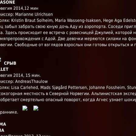
ASONE
вегия 2014,12 мин
иссер: Marianne Ulrichsen
олях: Kristin Braut Solheim, Maria Wasseng-Isaksen, Hege Aga Edelst
ц забыл забрать свою юную дочь Аду из аэропорта. Соседи при
а. Здесь происходит ее встреча с ровесницей Джулией, которой 
мяпрепровождения с Адой. Две девочки меряются силами на фо
вегии. Свободные от взглядов взрослых они готовы открыться и п
СРЫВ
LLET
вегия 2014, 15 мин.
иссер: AndreasThaulow
олях: Lisa Carlehed, Mads Sjøgård Pettersen, Johanne Fossheim, Stur
окогорная местность в Северной Норвегии. Альпинистская экспе
обретает смертельно опасный поворот, когда Агнес узнает шок
браннике.
МА
MA