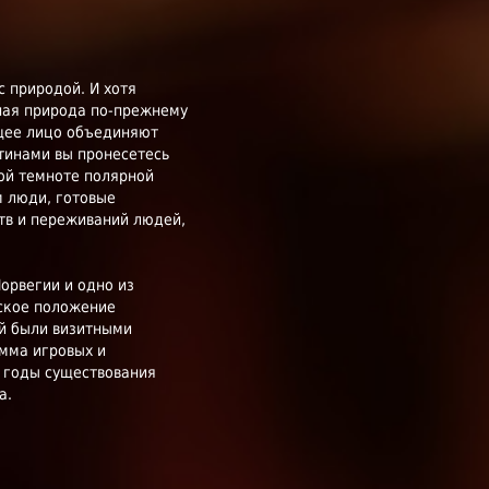
 природой. И хотя
ная природа по-прежнему
ющее лицо объединяют
тинами вы пронесетесь
ной темноте полярной
м люди, готовые
ств и переживаний людей,
Норвегии и одно из
еское положение
ей были визитными
амма игровых и
а годы существования
а.