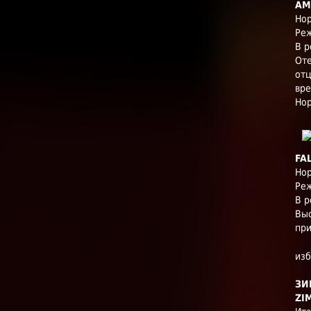
AM
Нор
Реж
В р
Оте
отц
вре
Нор
FA
Нор
Реж
В р
Выс
при
из
ЗИ
ZI