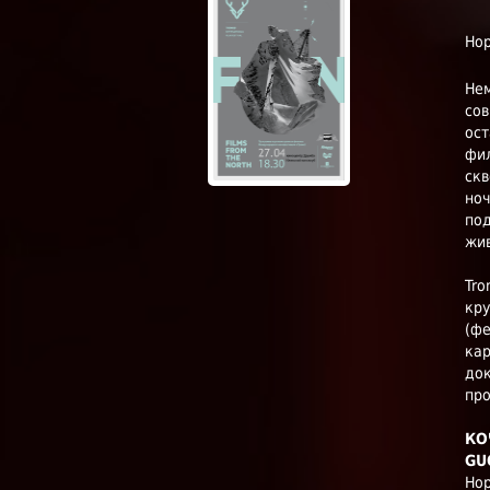
Нор
Нем
сов
ост
фи
скв
ноч
под
жи
Tro
кру
(фе
кар
док
про
КО
GU
Нор