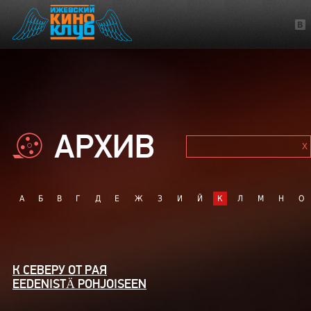
АРХИВ
А
Б
В
Г
Д
Е
Ж
З
И
Й
К
Л
М
Н
О
К СЕВЕРУ ОТ РАЯ
EEDENISTÄ POHJOISEEN