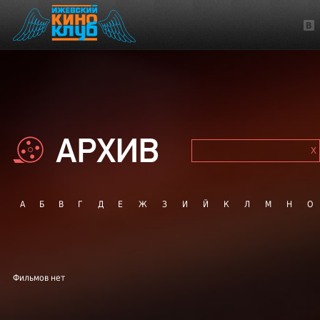
АРХИВ
А
Б
В
Г
Д
Е
Ж
З
И
Й
К
Л
М
Н
О
Фильмов нет